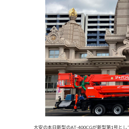
大安の本日新型のAT-400CGが新型第1号