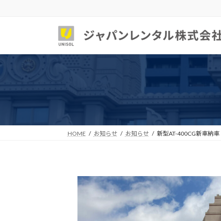
コ
ナ
ン
ビ
テ
ゲ
ン
ー
ツ
シ
へ
ョ
ス
ン
キ
に
ッ
移
プ
動
HOME
お知らせ
お知らせ
新型AT-400CG新車納車