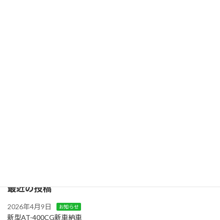
T510HF性能紹介動画公開
2022年7月1日
カテゴリー
お知らせ
タグ
51ｍ
、
T510HF
、
オペ付
、
大型高所
、
高所作業車
検
索:
最近の投稿
2026年4月9日
お知らせ
新型AT-400CG新車納車