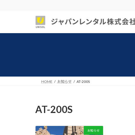
コ
ナ
ン
ビ
テ
ゲ
ン
ー
ツ
シ
へ
ョ
ス
ン
キ
に
ッ
移
プ
動
HOME
お知らせ
AT-200S
AT-200S
お知らせ