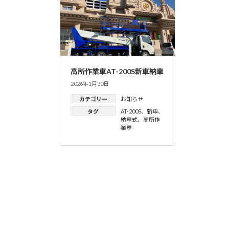
高所作業車AT-200S新車納車
2026年1月30日
カテゴリー
お知らせ
タグ
AT-200S
、
新車
、
納車式
、
高所作
業車